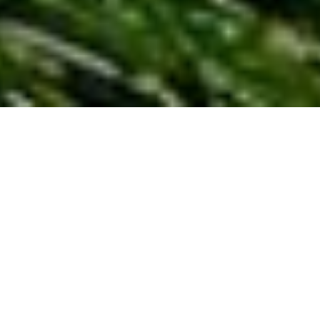
DINAMO
București: O
VALOARE
NEGLIJATĂ