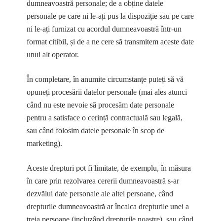
dumneavoastră personale; de a obține datele
personale pe care ni le-ați pus la dispoziție sau pe care
ni le-ați furnizat cu acordul dumneavoastră într-un
format citibil, și de a ne cere să transmitem aceste date
unui alt operator.
În completare, în anumite circumstanțe puteți să vă
opuneți procesării datelor personale (mai ales atunci
când nu este nevoie să procesăm date personale
pentru a satisface o cerință contractuală sau legală,
sau când folosim datele personale în scop de
marketing).
Aceste drepturi pot fi limitate, de exemplu, în măsura
în care prin rezolvarea cererii dumneavoastră s-ar
dezvălui date personale ale altei persoane, când
drepturile dumneavoastră ar încalca drepturile unei a
treia persoane (incluzând drepturile noastre), sau când