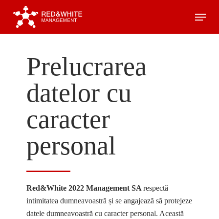
Skip
Menu
to
main
content
Prelucrarea
datelor cu
caracter
personal
Red&White 2022 Management SA
respectă
intimitatea dumneavoastră și se angajează să protejeze
datele dumneavoastră cu caracter personal. Această